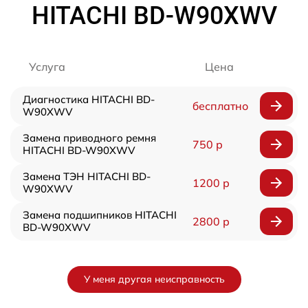
HITACHI BD-W90XWV
Услуга
Цена
Диагностика HITACHI BD-
бесплатно
W90XWV
Замена приводного ремня
750 р
HITACHI BD-W90XWV
Замена ТЭН HITACHI BD-
1200 р
W90XWV
Замена подшипников HITACHI
2800 р
BD-W90XWV
У меня другая неисправность